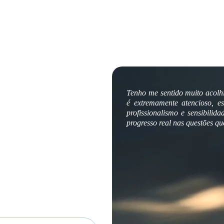
oções. 
Tenho me sentido muito acolh
é extremamente atencioso, 
liberdade singular.
profissionalismo e sensibilid
progresso real nas questões 
eatendimento.
a