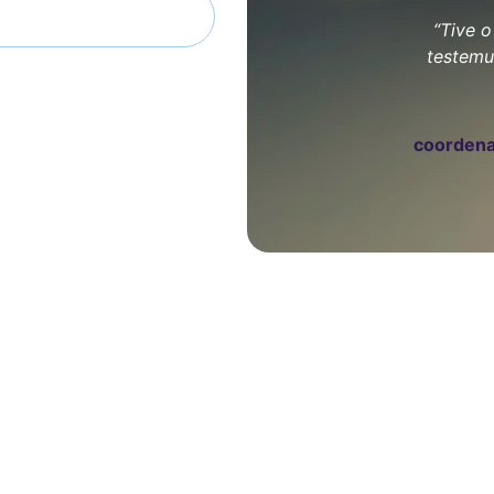
ar uma sessão
“Tive o
testemu
coordena
plena.
tempo e espaço.