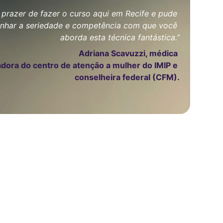
 prazer de fazer o curso aqui em Recife e pude 
nhar a seriedade e competência com que você 
aborda esta técnica fantástica.”
Adriana Scavuzzi, médica 
dora do centro de atenção a mulher do IMIP e 
conselheira federal (CFM).